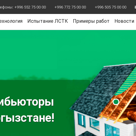
фоны: +996 552 75 00 00
+996 772 75 00 00
+996 505 75 00 00
ехнология
Испытание ЛСТК
Примеры работ
Новости
рибьюторы
гызстане!