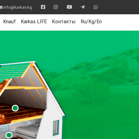
info@karkas.kg
Knauf
Karkas LIFE
Контакты
Ru/Kg/En