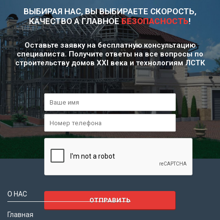
ВЫБИРАЯ НАС, ВЫ ВЫБИРАЕТЕ СКОРОСТЬ,
КАЧЕСТВО А ГЛАВНОЕ
БЕЗОПАСНОСТЬ
!
Оставьте заявку на бесплатную консультацию
специалиста. Получите ответы на все вопросы по
строительству домов XXI века и технологиям ЛСТК
И
м
я
Т
*
е
л
е
ф
о
н
*
О НАС
ОТПРАВИТЬ
Главная