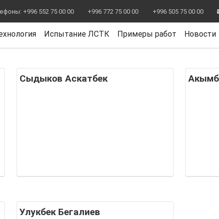
фоны: +996 552 75 00 00
+996 772 75 00 00
+996 505 75 00 00
ехнология
Испытание ЛСТК
Примеры работ
Новости
Сыдыков Аскатбек
Акымб
Улукбек Бегалиев