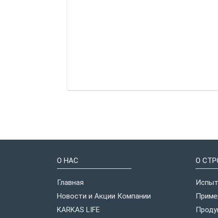
О НАС
О СТР
Главная
Испыт
Новости и Акции Компании
Приме
KARKAS LIFE
Проду