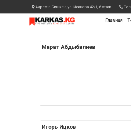
Адрес: г. Бишкек, ул. Исанова 42/1, 6 этаж
Теле
Главная
Т
Марат Абдыбалиев
Игорь Ицков